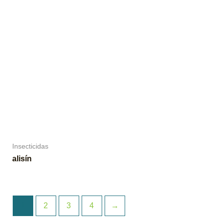
Insecticidas
alisín
1
2
3
4
→