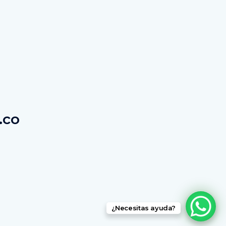
.co
¿Necesitas ayuda?