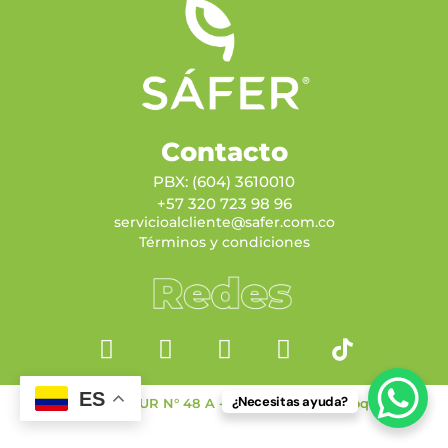
Contacto
PBX: (604) 3610010
+57 320 723 98 96
servicioalcliente@safer.com.co
Términos y condiciones
ES
¿Necesitas ayuda?
Calle 60 A SUR N° 48 A - 67, Sabaneta, Antioquia