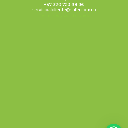
+57 320 723 98 96
servicioalcliente@safer.com.co
Términos y condiciones