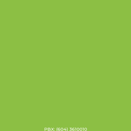
PBX: (604) 3610010