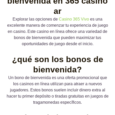
bienvenida en 365 casino
ar
Explorar las opciones de
Casino 365 Vivo
es una
excelente manera de comenzar tu experiencia de juego
en casino. Este casino en línea ofrece una variedad de
bonos de bienvenida que pueden maximizar tus
oportunidades de juego desde el inicio.
¿qué son los bonos de
bienvenida?
Un bono de bienvenida es una oferta promocional que
los casinos en línea utilizan para atraer a nuevos
jugadores. Estos bonos suelen incluir dinero extra al
hacer tu primer depósito o tiradas gratuitas en juegos de
tragamonedas específicos.