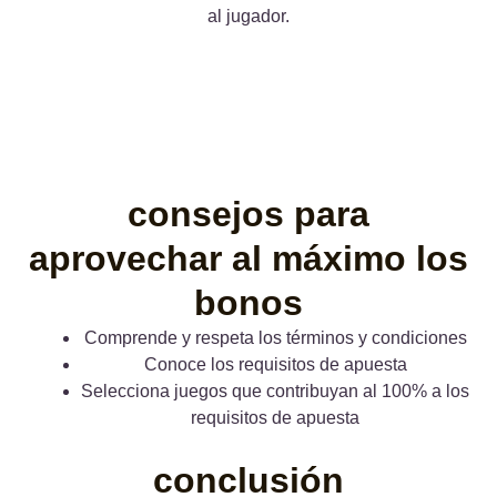
al jugador.
consejos para
aprovechar al máximo los
bonos
Comprende y respeta los términos y condiciones
Conoce los requisitos de apuesta
Selecciona juegos que contribuyan al 100% a los
requisitos de apuesta
conclusión