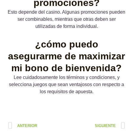
promociones?
Esto depende del casino. Algunas promociones pueden
ser combinables, mientras que otras deben ser
utilizadas de forma individual.
¿cómo puedo
asegurarme de maximizar
mi bono de bienvenida?
Lee cuidadosamente los términos y condiciones, y
selecciona juegos que sean ventajosos con respecto a
los requisitos de apuesta.
ANTERIOR
SIGUIENTE