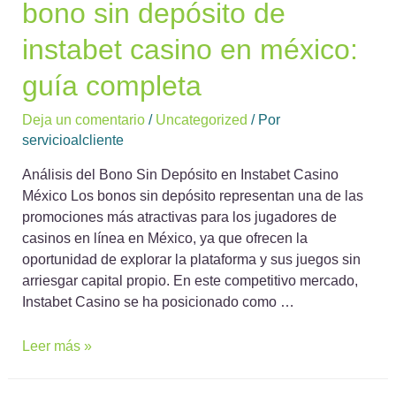
bono sin depósito de
instabet casino en méxico:
guía completa
Deja un comentario
/
Uncategorized
/ Por
servicioalcliente
Análisis del Bono Sin Depósito en Instabet Casino
México Los bonos sin depósito representan una de las
promociones más atractivas para los jugadores de
casinos en línea en México, ya que ofrecen la
oportunidad de explorar la plataforma y sus juegos sin
arriesgar capital propio. En este competitivo mercado,
Instabet Casino se ha posicionado como …
Leer más »