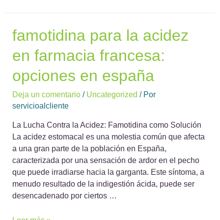
famotidina para la acidez
en farmacia francesa:
opciones en españa
Deja un comentario
/
Uncategorized
/ Por
servicioalcliente
La Lucha Contra la Acidez: Famotidina como Solución
La acidez estomacal es una molestia común que afecta
a una gran parte de la población en España,
caracterizada por una sensación de ardor en el pecho
que puede irradiarse hacia la garganta. Este síntoma, a
menudo resultado de la indigestión ácida, puede ser
desencadenado por ciertos …