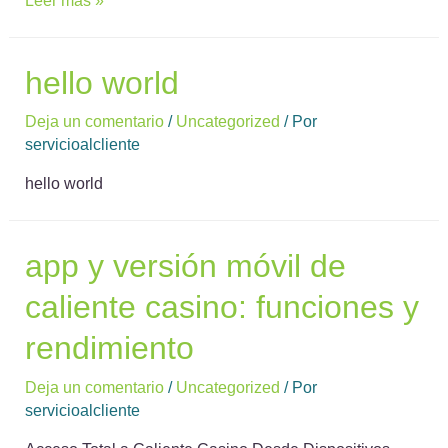
Leer más »
hello world
Deja un comentario
/
Uncategorized
/ Por
servicioalcliente
hello world
app y versión móvil de
caliente casino: funciones y
rendimiento
Deja un comentario
/
Uncategorized
/ Por
servicioalcliente