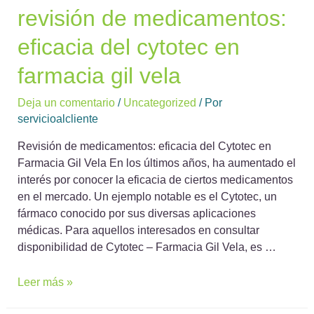
revisión de medicamentos:
eficacia del cytotec en
farmacia gil vela
Deja un comentario
/
Uncategorized
/ Por
servicioalcliente
Revisión de medicamentos: eficacia del Cytotec en
Farmacia Gil Vela En los últimos años, ha aumentado el
interés por conocer la eficacia de ciertos medicamentos
en el mercado. Un ejemplo notable es el Cytotec, un
fármaco conocido por sus diversas aplicaciones
médicas. Para aquellos interesados en consultar
disponibilidad de Cytotec – Farmacia Gil Vela, es …
Leer más »