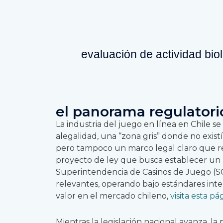
evaluación de actividad bio
el panorama regulatorio
La industria del juego en línea en Chile 
alegalidad, una “zona gris” donde no exist
pero tampoco un marco legal claro que re
proyecto de ley que busca establecer un m
Superintendencia de Casinos de Juego (S
relevantes, operando bajo estándares inte
valor en el mercado chileno,
visita esta p
Mientras la legislación nacional avanza, la 