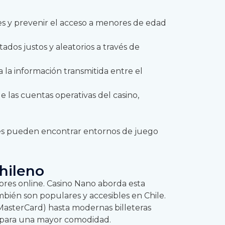
res y prevenir el acceso a menores de edad
dos justos y aleatorios a través de
la información transmitida entre el
las cuentas operativas del casino,
ores pueden encontrar entornos de juego
hileno
ores online. Casino Nano aborda esta
ién son populares y accesibles en Chile.
, MasterCard) hasta modernas billeteras
P) para una mayor comodidad.