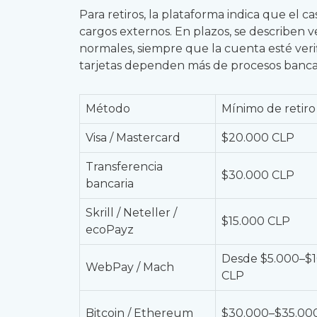
Para retiros, la plataforma indica que el c
cargos externos. En plazos, se describen
normales, siempre que la cuenta esté verifi
tarjetas dependen más de procesos bancar
Método
Mínimo de retiro
Visa / Mastercard
$20.000 CLP
Transferencia
$30.000 CLP
bancaria
Skrill / Neteller /
$15.000 CLP
ecoPayz
Desde $5.000–$
WebPay / Mach
CLP
Bitcoin / Ethereum
$30.000–$35.00