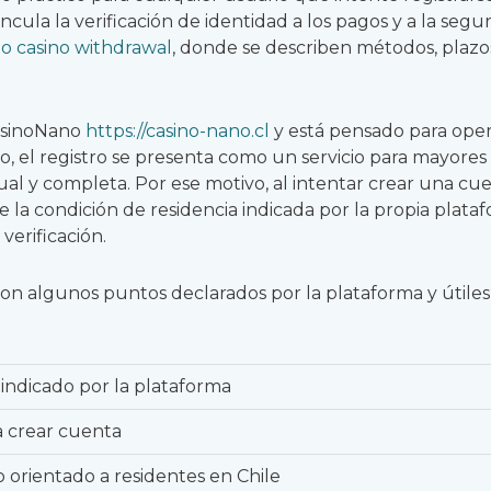
ncula la verificación de identidad a los pagos y a la segu
o casino withdrawal
, donde se describen métodos, plazo
CasinoNano
https://casino-nano.cl
y está pensado para ope
tio, el registro se presenta como un servicio para mayores
tual y completa. Por ese motivo, al intentar crear una 
la condición de residencia indicada por la propia plataf
verificación.
 son algunos puntos declarados por la plataforma y útiles
 indicado por la plataforma
a crear cuenta
o orientado a residentes en Chile