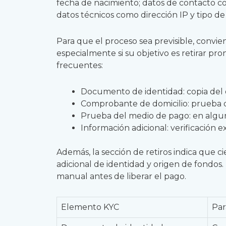
fecha de nacimiento; datos de contacto como
datos técnicos como dirección IP y tipo de 
Para que el proceso sea previsible, convie
especialmente si su objetivo es retirar p
frecuentes:
Documento de identidad: copia del d
Comprobante de domicilio: prueba de 
Prueba del medio de pago: en alguno
Información adicional: verificación 
Además, la sección de retiros indica que
adicional de identidad y origen de fondos.
manual antes de liberar el pago.
Elemento KYC
Par