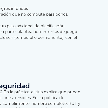
ngresar fondos.
uración que no compute para bonos.
n paso adicional de planificación:
su parte, plantea herramientas de juego
xclusión (temporal o permanente), con el
seguridad
. En la práctica, el sitio explica que puede
iones sensibles. En su política de
es y cumplimiento: nombre completo, RUT y