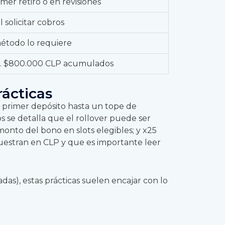
mer retiro o en revisiones
l solicitar cobros
étodo lo requiere
. $800.000 CLP acumulados
rácticas
l primer depósito hasta un tope de
s se detalla que el rollover puede ser
monto del bono en slots elegibles; y x25
muestran en CLP y que es importante leer
das), estas prácticas suelen encajar con lo