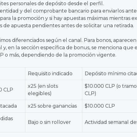
ites personales de depósito desde el perfil.
ntidad y del comprobante bancario para enviarlos antes 
 para la promoción y si hay apuestas máximas mientras ex
 de apuesta pendientes antes de solicitar una retirada.
nimos diferenciados según el canal. Para bonos, aparec
l y, en la sección específica de bonus, se menciona que e
 o más, dependiendo de la promoción vigente.
Requisito indicado
Depósito mínimo cit
x25 (en slots
$10.000 CLP (o tram
0 CLP
elegibles)
CLP)
stacada
x25 sobre ganancias
$10.000 CLP
didas
Bajo o sin rollover
Actividad semanal d