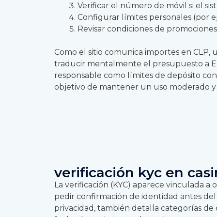
Verificar el número de móvil si el sis
Configurar límites personales (por e
Revisar condiciones de promociones
Como el sitio comunica importes en CLP, u
traducir mentalmente el presupuesto a EU
responsable como límites de depósito conf
objetivo de mantener un uso moderado y 
verificación kyc en ca
La verificación (KYC) aparece vinculada a o
pedir confirmación de identidad antes del 
privacidad, también detalla categorías d