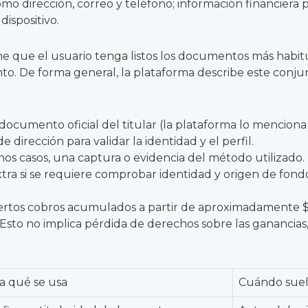
 dirección, correo y teléfono; información financiera par
dispositivo.
ne que el usuario tenga listos los documentos más habitu
ronto. De forma general, la plataforma describe este co
ocumento oficial del titular (la plataforma lo mencion
dirección para validar la identidad y el perfil.
s casos, una captura o evidencia del método utilizado.
extra si se requiere comprobar identidad y origen de fond
 ciertos cobros acumulados a partir de aproximadamente 
 Esto no implica pérdida de derechos sobre las ganancias
a qué se usa
Cuándo suel