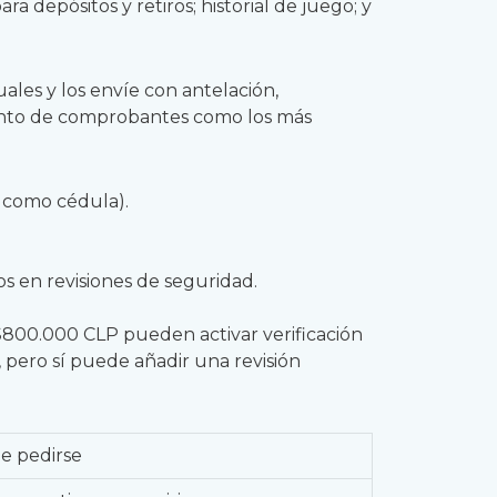
a depósitos y retiros; historial de juego; y
ales y los envíe con antelación,
njunto de comprobantes como los más
a como cédula).
os en revisiones de seguridad.
$800.000 CLP pueden activar verificación
, pero sí puede añadir una revisión
e pedirse