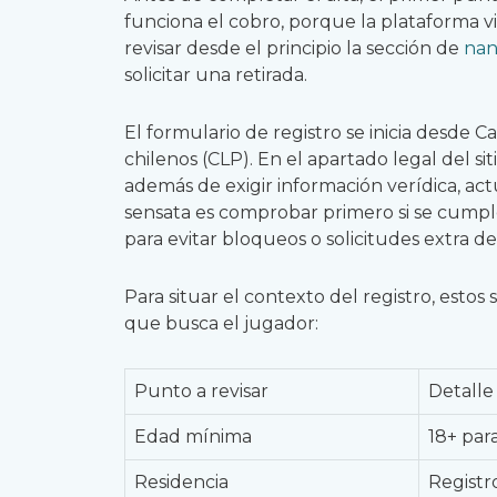
funciona el cobro, porque la plataforma vi
revisar desde el principio la sección de
nan
solicitar una retirada.
El formulario de registro se inicia desde 
chilenos (CLP). En el apartado legal del si
además de exigir información verídica, ac
sensata es comprobar primero si se cumple 
para evitar bloqueos o solicitudes extra de 
Para situar el contexto del registro, estos
que busca el jugador:
Punto a revisar
Detalle
Edad mínima
18+ par
Residencia
Registr